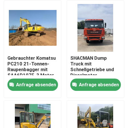
Gebrauchter Komatsu
SHACMAN Dump
PC210 21-Tonnen-
Truck mit
Raupenbagger mit
Schnellgetriebe und
SAA6D107E-3 Motor
Dieselmotor,
für hocheffizientes
Ingenieure im Ausland
Anfrage absenden
Anfrage absenden
Graben
verfügbar
Zu Hause
Produkte
Videos