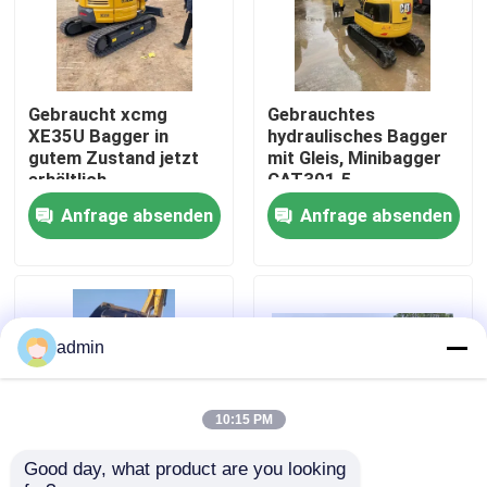
Über uns
Gebraucht xcmg
Gebrauchtes
Werksbesichtigung
XE35U Bagger in
hydraulisches Bagger
gutem Zustand jetzt
mit Gleis, Minibagger
erhältlich
CAT301.5
Qualitätskontrolle
Ausfuhrverkauf
Anfrage absenden
Anfrage absenden
Kontakt mit uns
Bitte um ein Angebot
admin
Straßenbaumaschinen
10:15 PM
Good day, what product are you looking 
Gebrauchte Baumaschinen