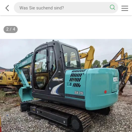
2
/
4