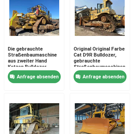
Die gebrauchte
Original Original Farbe
Straßenbaumaschine
Cat D9R Bulldozer,
aus zweiter Hand
gebrauchte
Katzen Bulldozer
Straßenbaumaschinen
kommt aus China
Anfrage absenden
Anfrage absenden
Zu Hause
Produkte
Videos