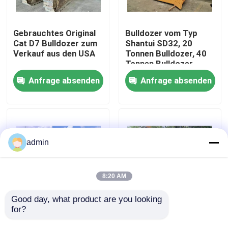
Über uns
Gebrauchtes Original
Bulldozer vom Typ
Cat D7 Bulldozer zum
Shantui SD32, 20
Verkauf aus den USA
Tonnen Bulldozer, 40
Werksbesichtigung
Tonnen Bulldozer
Anfrage absenden
Anfrage absenden
Qualitätskontrolle
Kontakt mit uns
admin
Bitte um ein Angebot
8:20 AM
Straßenbaumaschinen
Good day, what product are you looking 
for?
Zu verkaufen:
Der Komatsu D60P-
Gebrauchter D9-
Bulldozer hat eine
Gebrauchte Baumaschinen