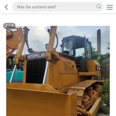
2
/
4