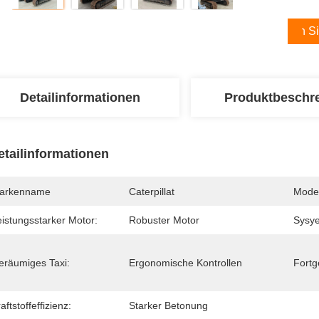
Holen Si
Detailinformationen
Produktbeschr
etailinformationen
arkenname
Caterpillat
Mode
eistungsstarker Motor:
Robuster Motor
Sysy
eräumiges Taxi:
Ergonomische Kontrollen
Fortg
aftstoffeffizienz:
Starker Betonung