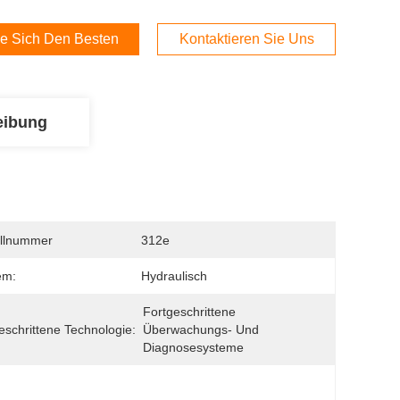
e Sich Den Besten Preis
Kontaktieren Sie Uns
eibung
llnummer
312e
em:
Hydraulisch
Fortgeschrittene 
eschrittene Technologie:
Überwachungs- Und 
Diagnosesysteme