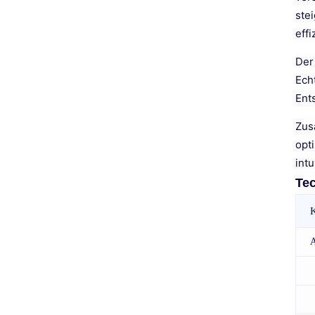
ste
effi
Der
Ech
Ent
Zus
opt
int
Te
K