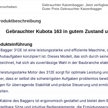
Gebrauchter Katzenbagger
, 
Jetzt verfügb
ervorheben:
Guter Preis Gebrauchter Katzenbagger
roduktbeschreibung
Gebrauchter Kubota 163 in gutem Zustand u
odukteinführung
 Bagger 312E ist eine leistungsstarke und effiziente Maschine,
hubaufgaben konzipiert ist. Dieses Modell, das sich durch sein
zeichnet, hat sich als zuverlässige Wahl in der Baubranche etabl
 leistungsstarke Motor des 312E sorgt für optimale Leistung und 
her, dass er selbst die schwierigsten Aufgaben problemlos bew
gen für überragende Stabilität und präzise Steuerung und ermö
eiten.
 Kabine des Baggers ist ergonomisch gestaltet und bietet dem 
stellbare Sitze und intuitive Bedienelemente, die Ermüdungser