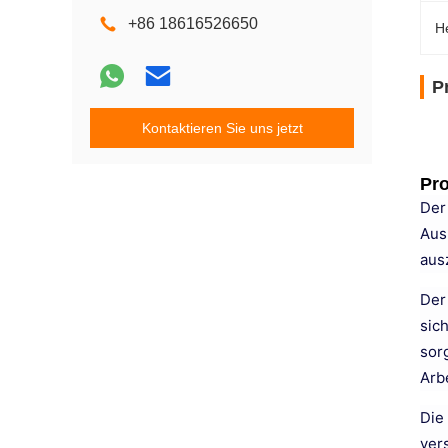
+86 18616526650
H
P
Kontaktieren Sie uns jetzt
Pr
Der
Aus
aus
Der
sic
sor
Arb
Die
ver