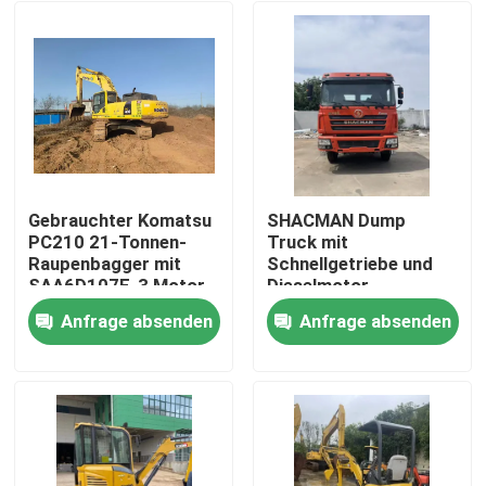
Gebrauchter Komatsu
SHACMAN Dump
PC210 21-Tonnen-
Truck mit
Raupenbagger mit
Schnellgetriebe und
SAA6D107E-3 Motor
Dieselmotor,
für hocheffizientes
Ingenieure im Ausland
Anfrage absenden
Anfrage absenden
Graben
verfügbar
Zu Hause
Produkte
Videos