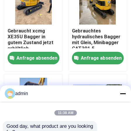
Über uns
Gebraucht xcmg
Gebrauchtes
Werksbesichtigung
XE35U Bagger in
hydraulisches Bagger
gutem Zustand jetzt
mit Gleis, Minibagger
erhältlich
CAT301.5
Qualitätskontrolle
Ausfuhrverkauf
Anfrage absenden
Anfrage absenden
Kontakt mit uns
Bitte um ein Angebot
admin
Straßenbaumaschinen
11:38 AM
Good day, what product are you looking 
Gebrauchte Baumaschinen