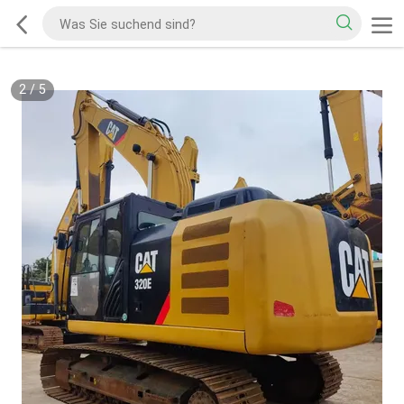
2
/
5