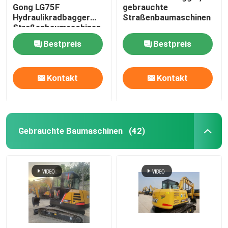
Gong LG75F
gebrauchte
Hydraulikradbagger
Straßenbaumaschinen
Gebrauchtes Straßenklassifikator
Straßenbaumaschinen
Bestpreis
Bestpreis
Gebrauchte Straßenwalzen
Kontakt
Kontakt
Schleppmaschine
Neue Energiefahrzeuge aus China
Gebrauchte Baumaschinen
(42)