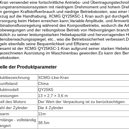
Kran verwendet eine fortschrittliche Antriebs- und Übertragungstechno
tungstransmissionssystem mit niedrigem Drehmoment und hohem Drehm
n geringen Kraftstoffverbrauch und niedrige Betriebskosten, was einer 
ezug auf die Handhabung, XCMG QY25K5C-1 Kran auch gut durchgeführ
rsorgung beim Heben erreichen kann,Variable Amplitude, und Armver
inationsflussregelung während des Kompositbetriebs, wodurch die Arbe
obewegungen und der reibungslose Betrieb von Hebvorgängen branch
tzlich zu seiner leistungsstarken Hebekapazität und hervorragende
enüberwachungsspiegel, etc., was die Betriebssicherheit verbessert
geln ebenfalls seine Bequemlichkeit und Effizienz wider.
esamt ist der XCMG QY25K5C-1-Kran aufgrund seiner starken Hebekapa
ezeichneten Ausrüstung im Maschinenbau geworden.Es kann den Benutze
iebskosten.
elle der Produktparameter
duktbezeichnung
XCMG-Lkw-Kran
kunftsland
China
duktmodell
QY25K5
essungen
13 × 2,7 × 3,6 m
ell des Motors
Der Wert der Verpackung ist zu berücksichtigen.
hl der Zylinder
Die 4 Zylinder
isarm
11m
länge - vollständig
38.5m
ängert