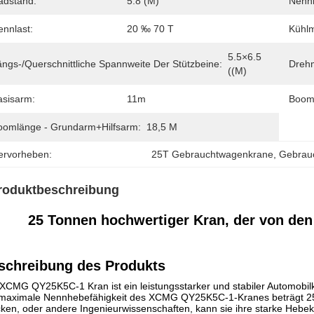
adstand:
5.8 (m)
Nennl
ennlast:
20 ‰ 70 T
Kühl
5.5×6.5 
ängs-/querschnittliche Spannweite Der Stützbeine:
Dreh
((m)
asisarm:
11m
Booml
oomlänge - Grundarm+Hilfsarm:
18,5 M
ervorheben:
25T Gebrauchtwagenkrane
, 
Gebrau
roduktbeschreibung
25 Tonnen hochwertiger Kran, der von de
schreibung des Produkts
XCMG QY25K5C-1 Kran ist ein leistungsstarker und stabiler Automobilk
maximale Nennhebefähigkeit des XCMG QY25K5C-1-Kranes beträgt 25 To
ken, oder andere Ingenieurwissenschaften, kann sie ihre starke Hebeka