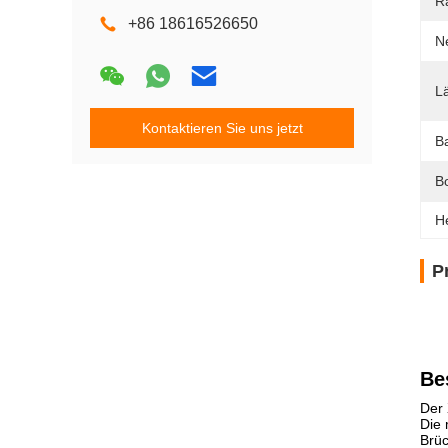
R
+86 18616526650
N
L
Kontaktieren Sie uns jetzt
B
B
H
P
Be
Der 
Die 
Brüc