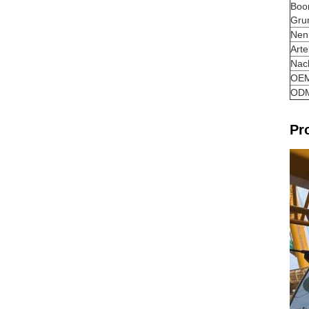
Boo
Gru
Nen
Art
Nac
OEM
OD
Pr