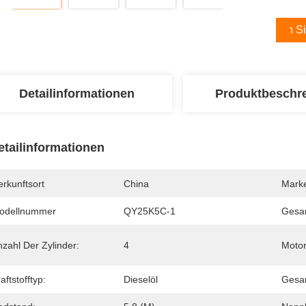
Holen Si
Detailinformationen
Produktbeschr
etailinformationen
rkunftsort
China
Mark
odellnummer
QY25K5C-1
Gesa
zahl Der Zylinder:
4
Motor
aftstofftyp:
Dieselöl
Gesa