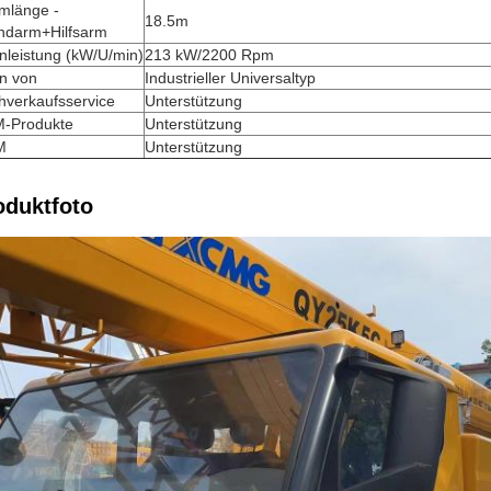
mlänge -
18.5m
ndarm+Hilfsarm
nleistung (kW/U/min)
213 kW/2200 Rpm
en von
Industrieller Universaltyp
hverkaufsservice
Unterstützung
-Produkte
Unterstützung
M
Unterstützung
oduktfoto