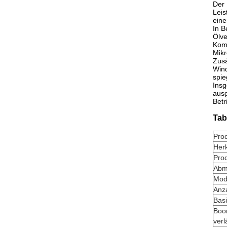
Der 
Leis
eine
In B
Ölve
Komb
Mikr
Zusä
Wind
spie
Insg
ausg
Betr
Tab
Pro
Her
Pro
Abm
Mod
Anza
Bas
Boom
verl