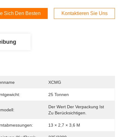
e Sich Den Besten Preis
Kontaktieren Sie Uns
eibung
enname
XCMG
mtgewicht:
25 Tonnen
Der Wert Der Verpackung Ist 
modell:
Zu Berücksichtigen.
mtabmessungen:
13 × 2,7 × 3,6 M