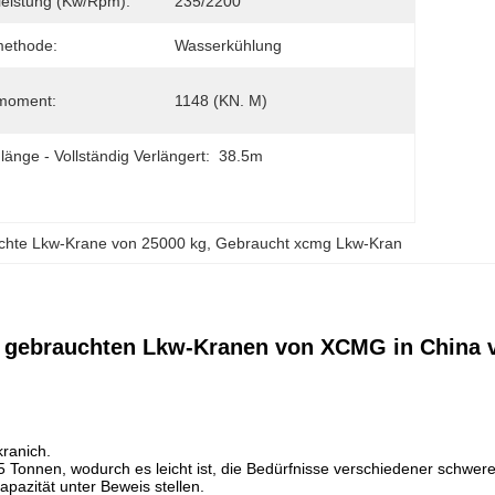
eistung (Kw/rpm):
235/2200
methode:
Wasserkühlung
moment:
1148 (KN. M)
änge - Vollständig Verlängert:
38.5m
chte Lkw-Krane von 25000 kg
, 
Gebraucht xcmg Lkw-Kran
n gebrauchten Lkw-Kranen von XCMG in China 
ranich.
nnen, wodurch es leicht ist, die Bedürfnisse verschiedener schwerer
pazität unter Beweis stellen.