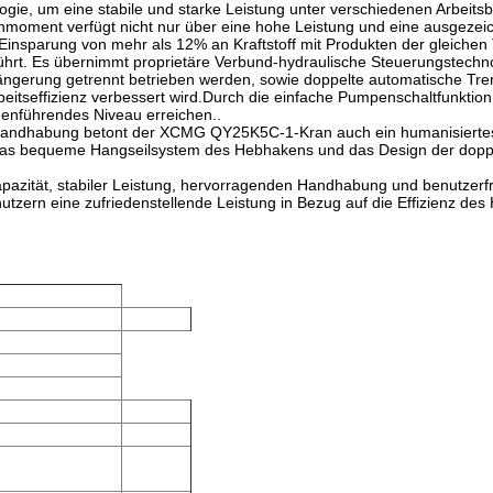
logie, um eine stabile und starke Leistung unter verschiedenen Arbei
oment verfügt nicht nur über eine hohe Leistung und eine ausgezeic
Einsparung von mehr als 12% an Kraftstoff mit Produkten der gleichen T
t. Es übernimmt proprietäre Verbund-hydraulische Steuerungstechno
längerung getrennt betrieben werden, sowie doppelte automatische T
itseffizienz verbessert wird.Durch die einfache Pumpenschaltfunktion
enführendes Niveau erreichen..
n Handhabung betont der XCMG QY25K5C-1-Kran auch ein humanisiertes
.Das bequeme Hangseilsystem des Hebhakens und das Design der doppe
zität, stabiler Leistung, hervorragenden Handhabung und benutzerfr
rn eine zufriedenstellende Leistung in Bezug auf die Effizienz des H