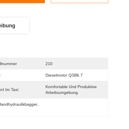
eibung
llnummer
210
:
Dieselmotor QSB6.7
Komfortable Und Produktive 
rt Im Taxi:
Arbeitsumgebung.
Handhydraulikbagger
, 