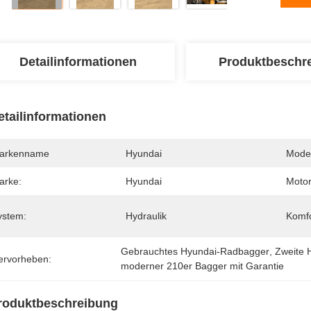
Detailinformationen
Produktbeschr
etailinformationen
arkenname
Hyundai
Mode
arke:
Hyundai
Motor
ystem:
Hydraulik
Komfo
Gebrauchtes Hyundai-Radbagger
, 
Zweite 
ervorheben:
moderner 210er Bagger mit Garantie
roduktbeschreibung