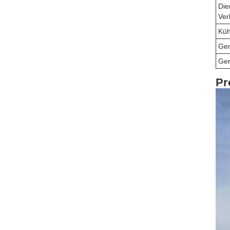
Die
Ver
Küh
Ger
Ge
Pr