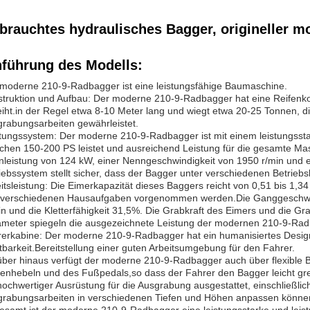
brauchtes hydraulisches Bagger, origineller 
nführung des Modells:
moderne 210-9-Radbagger ist eine leistungsfähige Baumaschine.
truktion und Aufbau: Der moderne 210-9-Radbagger hat eine Reifenkonstr
eiht.in der Regel etwa 8-10 Meter lang und wiegt etwa 20-25 Tonnen, d
rabungsarbeiten gewährleistet.
tungssystem: Der moderne 210-9-Radbagger ist mit einem leistungssta
chen 150-200 PS leistet und ausreichend Leistung für die gesamte Masc
leistung von 124 kW, einer Nenngeschwindigkeit von 1950 r/min und
iebssystem stellt sicher, dass der Bagger unter verschiedenen Betriebs
itsleistung: Die Eimerkapazität dieses Baggers reicht von 0,51 bis 
verschiedenen Hausaufgaben vorgenommen werden.Die Ganggeschwindig
n und die Kletterfähigkeit 31,5%. Die Grabkraft des Eimers und die Gr
meter spiegeln die ausgezeichnete Leistung der modernen 210-9-Rad
erkabine: Der moderne 210-9-Radbagger hat ein humanisiertes Design
tbarkeit.Bereitstellung einer guten Arbeitsumgebung für den Fahrer.
ber hinaus verfügt der moderne 210-9-Radbagger auch über flexible 
enhebeln und des Fußpedals,so dass der Fahrer den Bagger leicht grei
hochwertiger Ausrüstung für die Ausgrabung ausgestattet, einschließlic
rabungsarbeiten in verschiedenen Tiefen und Höhen anpassen könne