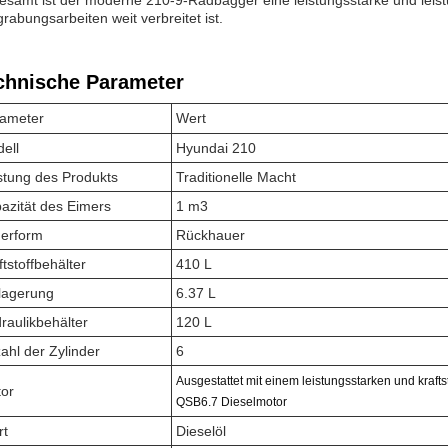
esamt ist der moderne 210-9-Radbagger eine leistungsstarke und leis
rabungsarbeiten weit verbreitet ist.
chnische Parameter
ameter
Wert
ell
Hyundai 210
stung des Produkts
Traditionelle Macht
azität des Eimers
1 m3
erform
Rückhauer
ftstoffbehälter
410 L
lagerung
6.37 L
raulikbehälter
120 L
ahl der Zylinder
6
Ausgestattet mit einem leistungsstarken und kraf
or
QSB6.7 Dieselmotor
rt
Dieselöl