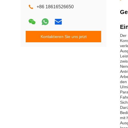
+86 18616526650
Ge
Ei
Der 
Kontaktieren Sie uns jetzt
Kons
verl
Ausg
Leis
zwis
Nenn
Antr
Arbe
den 
U/mi
Para
Fahr
Sich
Darü
Bedi
mit 
Ausg