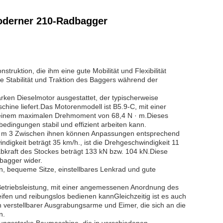
moderner 210-Radbagger
uktion, die ihm eine gute Mobilität und Flexibilität
ie Stabilität und Traktion des Baggers während der
rken Dieselmotor ausgestattet, der typischerweise
hine liefert.Das Motorenmodell ist B5.9-C, mit einer
 einem maximalen Drehmoment von 68,4 N · m.Dieses
bedingungen stabil und effizient arbeiten kann.
1,34 m 3 Zwischen ihnen können Anpassungen entsprechend
keit beträgt 35 km/h., ist die Drehgeschwindigkeit 11
abkraft des Stockes beträgt 133 kN bzw. 104 kN.Diese
bagger wider.
, bequeme Sitze, einstellbares Lenkrad und gute
Betriebsleistung, mit einer angemessenen Anordnung des
fen und reibungslos bedienen kannGleichzeitig ist es auch
h verstellbarer Ausgrabungsarme und Eimer, die sich an die
n.