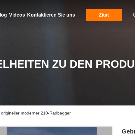
log
Videos
Kontaktieren Sie uns
Zitat
ELHEITEN ZU DEN PROD
 origineller moderner 210-Radbagger
Gebr