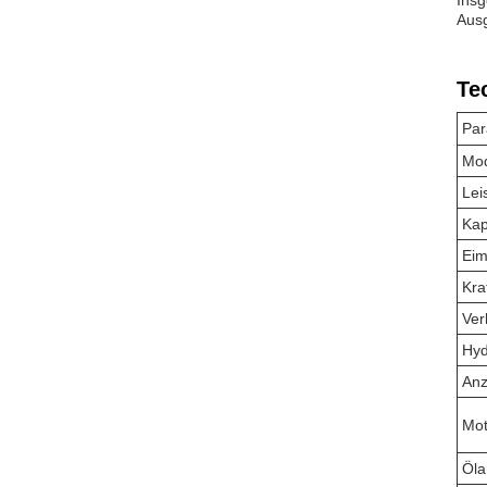
Insg
Ausg
Te
Par
Mod
Lei
Kap
Eim
Kra
Ver
Hyd
Anz
Mot
Öla