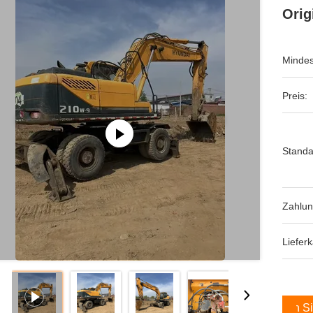
Orig
Mindes
Preis:
Standa
Zahlu
Lieferk
Holen Si