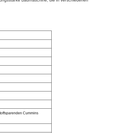
tungsstarke Baumaschine, die in verschiedenen
tstoffsparenden Cummins