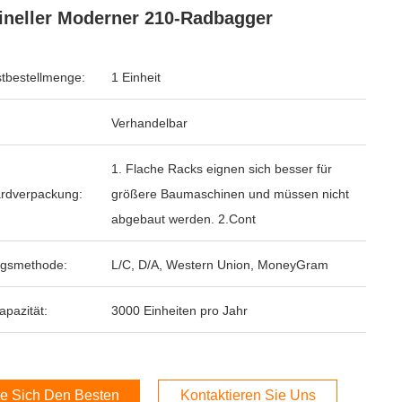
ineller Moderner 210-Radbagger
tbestellmenge:
1 Einheit
Verhandelbar
1. Flache Racks eignen sich besser für
rdverpackung:
größere Baumaschinen und müssen nicht
abgebaut werden. 2.Cont
ngsmethode:
L/C, D/A, Western Union, MoneyGram
apazität:
3000 Einheiten pro Jahr
e Sich Den Besten Preis
Kontaktieren Sie Uns