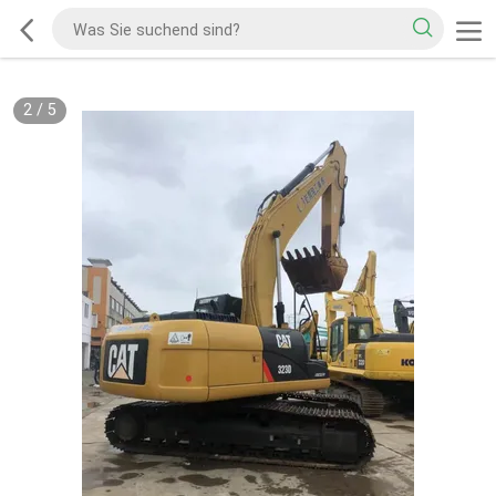
2
/
5