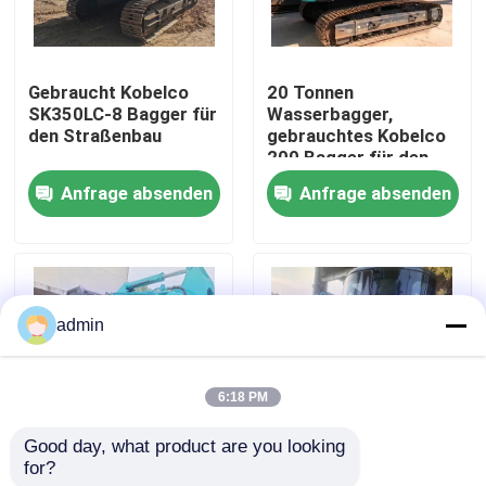
Über uns
Gebraucht Kobelco
20 Tonnen
SK350LC-8 Bagger für
Wasserbagger,
Werksbesichtigung
den Straßenbau
gebrauchtes Kobelco
200 Bagger für den
Straßenbau
Anfrage absenden
Anfrage absenden
Qualitätskontrolle
Kontakt mit uns
admin
Bitte um ein Angebot
6:18 PM
Straßenbaumaschinen
Good day, what product are you looking 
for?
Hochwertige Kobelco
gebrauchter
Gebrauchte Baumaschinen