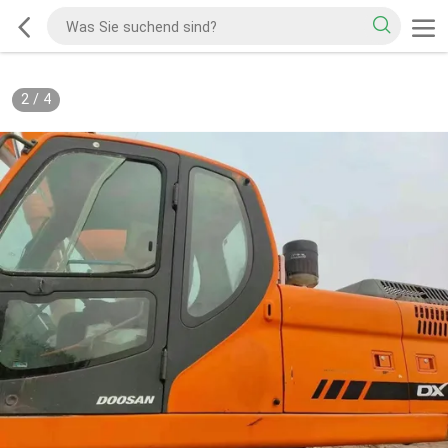
2
/
4