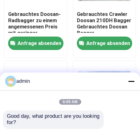
Gebrauchtes Doosan-
Gebrauchtes Crawler
Über uns
Radbagger zu einem
Doosan 210DH Bagger
angemessenen Preis
Gebrauchtes Doosan
mit geringer
Bagger
Werksbesichtigung
Arbeitszeit
Anfrage absenden
Anfrage absenden
Qualitätskontrolle
Kontakt mit uns
admin
Bitte um ein Angebot
6:09 AM
Good day, what product are you looking 
Straßenbaumaschinen
for?
Gebrauchtes
Doosan DH210W
Crawlerrad Doosan
Radbagger mit
210 Bagger
höherer Leistung,
Gebrauchte Baumaschinen