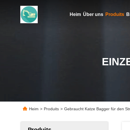
Heim
Über uns
Produits
B
EINZ
Heim
>
Produits
>
Gebraucht Katze Bagger für den S
Produits