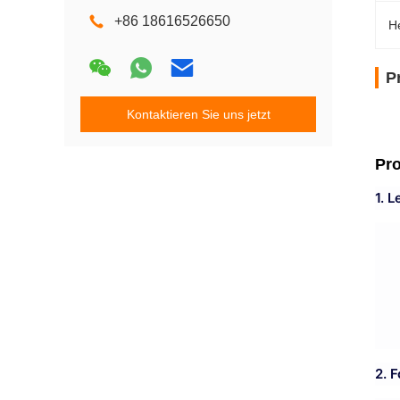
+86 18616526650
H
P
Kontaktieren Sie uns jetzt
Pr
1. 
2. 