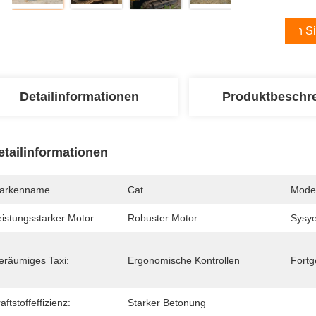
Holen Si
Detailinformationen
Produktbeschr
etailinformationen
arkenname
Cat
Mode
eistungsstarker Motor:
Robuster Motor
Sysy
eräumiges Taxi:
Ergonomische Kontrollen
Fortg
aftstoffeffizienz:
Starker Betonung