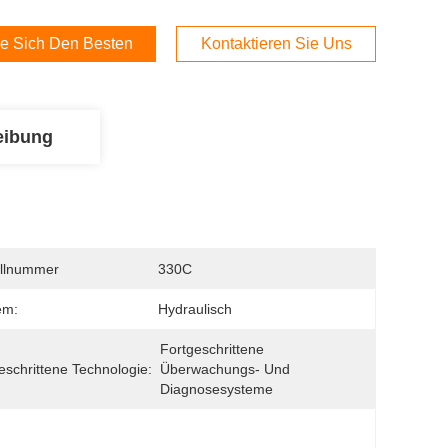
e Sich Den Besten Preis
Kontaktieren Sie Uns
eibung
llnummer
330C
em:
Hydraulisch
Fortgeschrittene 
eschrittene Technologie:
Überwachungs- Und 
Diagnosesysteme