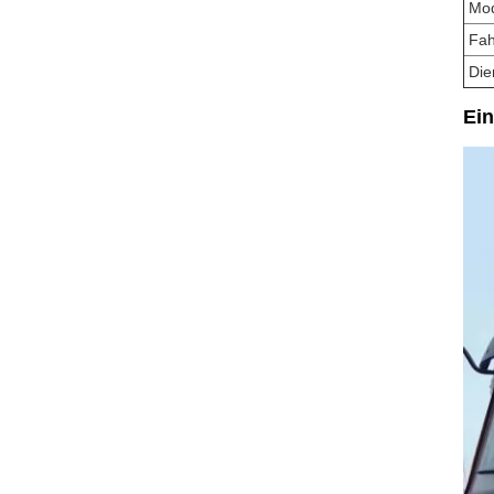
Mod
Fah
Die
Ein