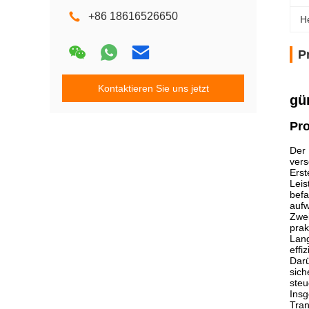
+86 18616526650
H
P
Kontaktieren Sie uns jetzt
gü
Pr
Der 
vers
Erst
Leis
befa
aufw
Zwei
prak
Lang
effi
Darü
sich
steu
Insg
Tran