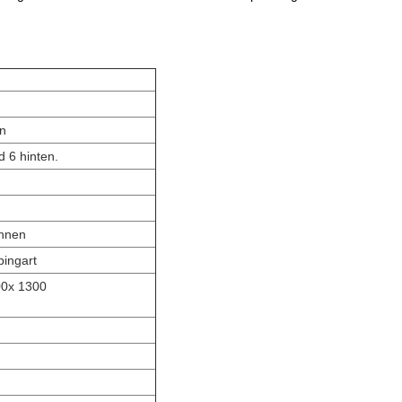
n
d 6 hinten.
onnen
ingart
00
x 1300