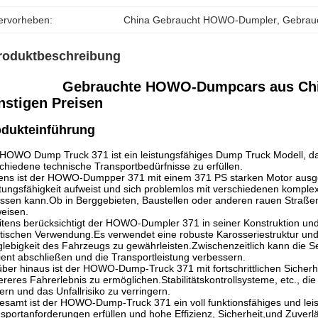
ervorheben:
China Gebraucht HOWO-Dumpler
, 
Gebrau
roduktbeschreibung
Gebrauchte HOWO-Dumpcars aus Chin
nstigen Preisen
odukteinführung
HOWO Dump Truck 371 ist ein leistungsfähiges Dump Truck Modell, das 
chiedene technische Transportbedürfnisse zu erfüllen.
ens ist der HOWO-Dumpper 371 mit einem 371 PS starken Motor ausges
tungsfähigkeit aufweist und sich problemlos mit verschiedenen komp
ssen kann.Ob in Berggebieten, Baustellen oder anderen rauen Straßen
eisen.
tens berücksichtigt der HOWO-Dumpler 371 in seiner Konstruktion und 
tischen Verwendung.Es verwendet eine robuste Karosseriestruktur und h
lebigkeit des Fahrzeugs zu gewährleisten.Zwischenzeitlich kann die S
zient abschließen und die Transportleistung verbessern.
ber hinaus ist der HOWO-Dump-Truck 371 mit fortschrittlichen Sicherh
ereres Fahrerlebnis zu ermöglichen.Stabilitätskontrollsysteme, etc., 
ern und das Unfallrisiko zu verringern.
esamt ist der HOWO-Dump-Truck 371 ein voll funktionsfähiges und lei
sportanforderungen erfüllen und hohe Effizienz, Sicherheit,und Zuverläs