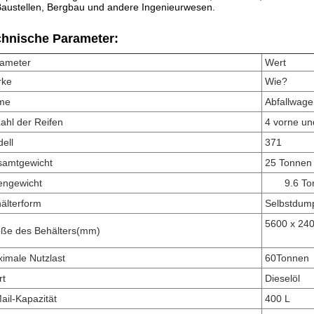
Baustellen, Bergbau und andere Ingenieurwesen.
chnische Parameter:
ameter
Wert
rke
Wie?
me
Abfallwage
ahl der Reifen
4 vorne un
ell
371
amtgewicht
25 Tonnen
engewicht
9.6 T
älterform
Selbstdump
5600 x 24
ße des Behälters
(mm)
imale Nutzlast
60
Tonnen
rt
Dieselöl
ail-Kapazität
400 L