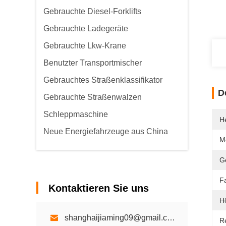
Gebrauchte Diesel-Forklifts
Gebrauchte Ladegeräte
Gebrauchte Lkw-Krane
Benutzter Transportmischer
Gebrauchtes Straßenklassifikator
D
Gebrauchte Straßenwalzen
Schleppmaschine
He
Neue Energiefahrzeuge aus China
M
G
F
Kontaktieren Sie uns
H
shanghaijiaming09@gmail.com
Re