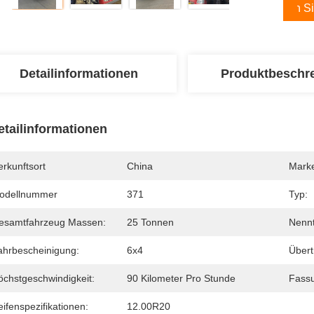
Holen Si
Detailinformationen
Produktbeschr
etailinformationen
rkunftsort
China
Mark
odellnummer
371
Typ:
esamtfahrzeug Massen:
25 Tonnen
Nennt
ahrbescheinigung:
6x4
Übert
öchstgeschwindigkeit:
90 Kilometer Pro Stunde
Fassu
ifenspezifikationen:
12.00R20