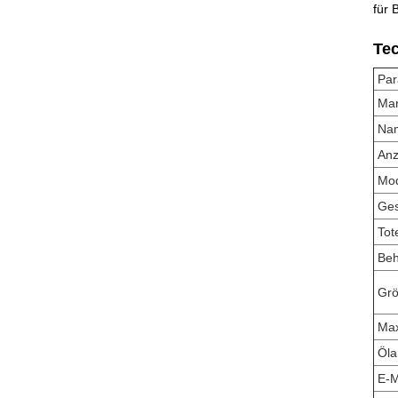
für 
Te
Par
Ma
Na
Anz
Mod
Ges
Tot
Beh
Grö
Max
Öla
E-M