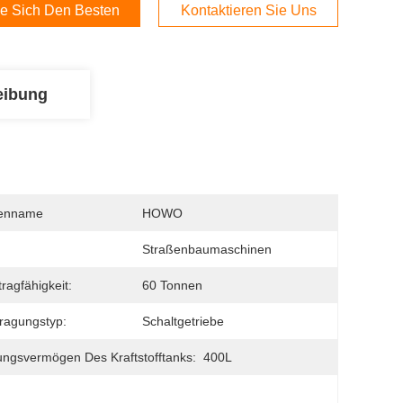
e Sich Den Besten Preis
Kontaktieren Sie Uns
eibung
enname
HOWO
Straßenbaumaschinen
ragfähigkeit:
60 Tonnen
ragungstyp:
Schaltgetriebe
ngsvermögen Des Kraftstofftanks:
400L